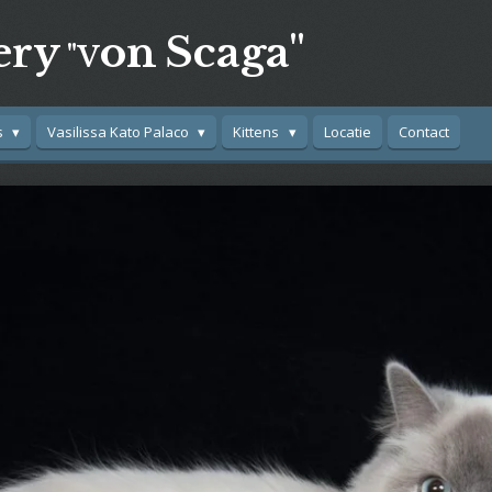
ery
on
Scaga"
"V
s
Vasilissa Kato Palaco
Kittens
Locatie
Contact